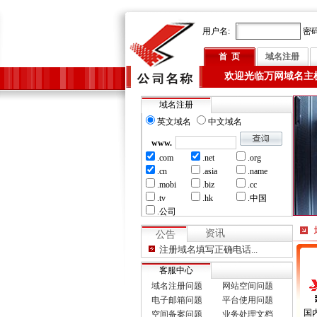
用户名:
密码
首 页
域名注册
欢迎光临万网域名主
域名注册
英文域名
中文域名
www.
.com
.net
.org
.cn
.asia
.name
.mobi
.biz
.cc
.tv
.hk
.中国
.公司
资讯
公告
注册域名填写正确电话...
客服中心
域名注册问题
网站空间问题
电子邮箱问题
平台使用问题
国
空间备案问题
业务处理文档