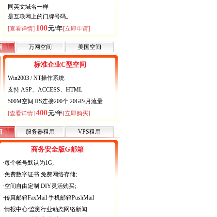
同英文域名一样
是互联网上的门牌号码。
100
元/年
[查看详情]
[立即申请]
间
万网空间
美国空间
标准企业C型空间
Win2003 / NT操作系统
支持 ASP、ACCESS、HTML
500M空间 IIS连接200个 20GB/月流量
400
元/年
[查看详情]
[立即购买]
箱
服务器租用
VPS租用
商务安全版G邮箱
·每个帐号默认为1G;
·免费数字证书 免费网络存储;
·空间自由定制 DIY灵活购买;
·传真邮箱FaxMail 手机邮箱PushMail
·情报中心:监测行业动态网络新闻