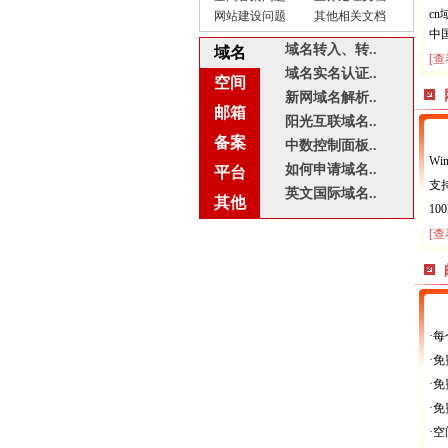
c
网站建设问题
其他相关文档
中
域名转入、转..
域名
[查
域名实名认证..
空间
新网域名解析..
邮箱
阳光互联域名..
备案
中数控制面板..
Wi
如何申请域名..
平台
支持
英文国际域名..
其他
10
[查
·每
·
·
·
·空