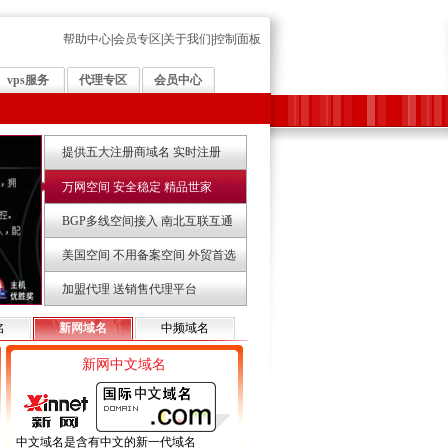
帮助中心
|
会员专区
|
关于我们
|
控制面板
vps服务
代理专区
会员中心
提供五大注册商域名 实时注册
万网空间 安全稳定 精品世家
BGP多线空间接入 南北互联互通
美国空间 不用备案空间 外贸首选
加盟代理 送销售代理平台
名
新网域名
中频域名
新网中文域名
中文域名是含有中文的新一代域名