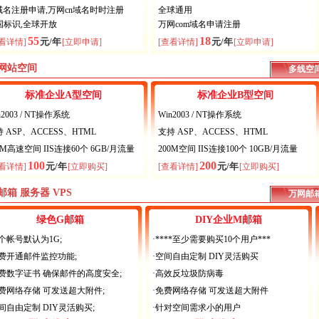
n域名注册申请,万网cn域名时时注册
全球通用
国标识,全球开放
万网com域名申请注册
55
18
元/年
元/年
看详情]
[立即申请]
[查看详情]
[立即申请]
网站空间
多线空
标准企业A型空间
标准企业B型空间
n2003 / NT操作系统
Win2003 / NT操作系统
 ASP、ACCESS、HTML
支持 ASP、ACCESS、HTML
0M高速空间 IIS连接60个 6GB/月流量
200M空间 IIS连接100个 10GB/月流量
100
200
元/年
元/年
看详情]
[立即购买]
[查看详情]
[立即购买]
邮箱 服务器 VPS
万网邮
绿色G邮箱
DIY企业M邮箱
个帐号默认为1G;
·****至少需要购买10个用户***
免费开通邮件监控功能;
·空间自由定制 DIY灵活购买
免费数字证书 确保邮件的高度安全;
·高效反垃圾防病毒
免费网络存储 可发送超大附件;
·免费网络存储 可发送超大附件
间自由定制 DIY灵活购买;
·针对空间需求小的用户