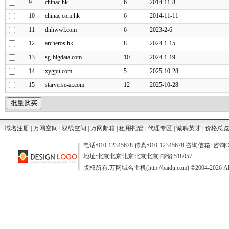
9
chinac.hk
6
2014-11-8
10
chinac.com.hk
6
2014-11-11
11
dnhwwl.com
6
2023-2-6
12
archeros.hk
8
2024-1-15
13
sg-bigdata.com
10
2024-1-19
14
xygpu.com
5
2025-10-28
15
starverse-ai.com
12
2025-10-28
域名注册
|
万网空间
|
双线空间
|
万网邮箱
|
租用托管
|
代理专区
|
诚聘英才
|
价格总
电话:010-12345678 传真:010-12345678 咨询信箱: 咨询O
地址:北京北京北京北京北京 邮编:518057
版权所有:万网域名主机(http://baidu.com) ©2004-2026 All R