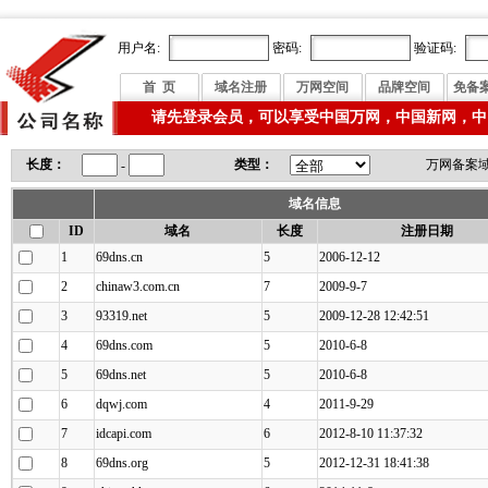
用户名:
密码:
验证码:
首 页
域名注册
万网空间
品牌空间
免备
请先登录会员，可以享受中国万网，中国新网，中
长度：
类型：
万网备案
-
域名信息
ID
域名
长度
注册日期
1
69dns.cn
5
2006-12-12
2
chinaw3.com.cn
7
2009-9-7
3
93319.net
5
2009-12-28 12:42:51
4
69dns.com
5
2010-6-8
5
69dns.net
5
2010-6-8
6
dqwj.com
4
2011-9-29
7
idcapi.com
6
2012-8-10 11:37:32
8
69dns.org
5
2012-12-31 18:41:38