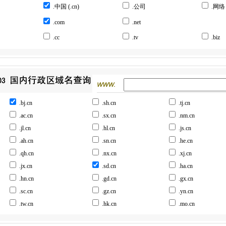
.中国
(.cn)
.公司
.网络
.com
.net
.cc
.tv
.biz
.bj.cn
.sh.cn
.tj.cn
.ac.cn
.sx.cn
.nm.cn
.jl.cn
.hl.cn
.js.cn
.ah.cn
.sn.cn
.he.cn
.qh.cn
.nx.cn
.xj.cn
.jx.cn
.sd.cn
.ha.cn
.hn.cn
.gd.cn
.gx.cn
.sc.cn
.gz.cn
.yn.cn
.tw.cn
.hk.cn
.mo.cn