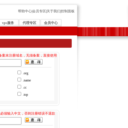
帮助中心
|
会员专区
|
关于我们
|
控制面板
vps服务
代理专区
会员中心
备案未注册域名，无须备案，直接使用
.org
.name
.cc
.top
cc,.tv,.biz必须输入中文，否则注册错误不退款