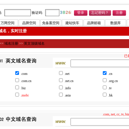
:
验证码:
万网空间
品牌空间
免备案空间
建站快车
品牌邮箱
数据库
域名，实时注册
>>
域名注册
>>
英文顶级域名
已
.com
.net
.cn
.com.cn
.net.cn
.org.cn
.biz
.info
.tv
.
mobi
.asia
.hk
.com,.net,.