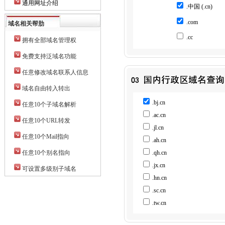
通用网址介绍
.中国
(.cn)
.com
域名相关帮肋
.cc
拥有全部域名管理权
免费支持泛域名功能
任意修改域名联系人信息
域名自由转入转出
.bj.cn
任意10个子域名解析
.ac.cn
任意10个URL转发
.jl.cn
任意10个Mail指向
.ah.cn
任意10个别名指向
.qh.cn
.jx.cn
可设置多级别子域名
.hn.cn
.sc.cn
.tw.cn